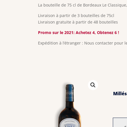
prix :
La bouteille de 75 cl de Bordeaux Le Classiqu
14,00 €
à
Livraison à partir de 3 bouteilles de 75cl
19,00 €
Livraison gratuite à partir de 48 bouteilles
Promo sur le 2021: Achetez 4, Obtenez 6 !
Expédition à l’étranger : Nous contacter pour le
Millé
quant
de