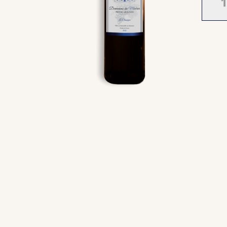
Doma
de
Merle
Class
-
AOC
Pessa
Léogn
-
Roug