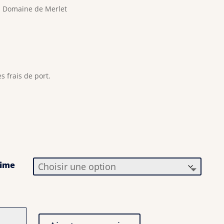
e, Domaine de Merlet
s frais de port.
sime
ité