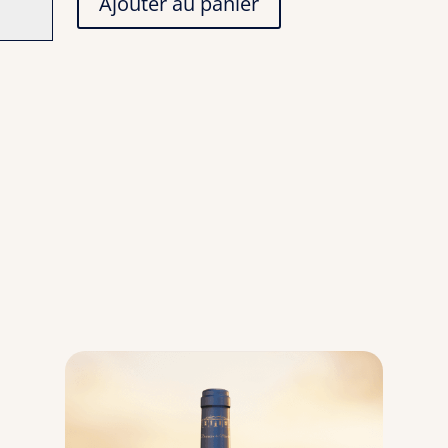
Ajouter au panier
ine
t
ique
c-
an
e